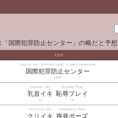
」は「国際犯罪防止センター」の略だと予
CICP
Centre for International Crime Prevention
国際犯罪防止センター
CICP
Chikubi Iki
Chijoku Play
乳首イキ
恥辱プレイ
CI
CP
Clitoris Iki
Chouhatsu Pose
クリイキ
挑発ポーズ