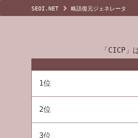
SEOI.NET
略語復元ジェネレータ
「CICP
1位
2位
3位