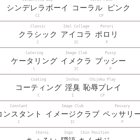
シンデレラボーイ
コーラル ピンク
CI
CP
Classic
Idol Collage
Porori
クラシック
アイコラ
ポロリ
C
IC
P
Catering
Image Club
Pussy
ケータリング
イメクラ
プッシー
C
IC
P
Coating
Inshuu
Chijoku Play
コーティング
淫臭
恥辱プレイ
C
I
CP
Constant
Image Club
Pessary
コンスタント
イメージクラブ
ペッサリ
C
IC
P
Choroi
Ingo
Chin Position