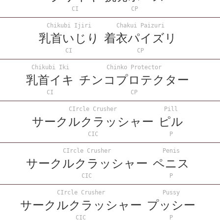
CI
CP
Chikubi Ijiri
Chakui Paizuri
乳首いじり
着衣パイズリ
CI
CP
Chikubi Iki
Chinko Protector
乳首イキ
チンコプロテクター
CI
CP
CIrcle Crusher
Pill
サークルクラッシャー
ピル
CIC
P
CIrcle Crusher
Penis
サークルクラッシャー
ペニス
CIC
P
CIrcle Crusher
Pussy
サークルクラッシャー
プッシー
CIC
P