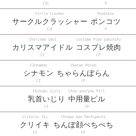
CIC
P
CIrcle Crusher
Ponkotsu
サークルクラッシャー
ポンコツ
CIC
P
Charisma Idol
Costume Play yakiniku
カリスマアイドル
コスプレ焼肉
CI
CP
CInnamon
Charan Poran
シナモン
ちゃらんぽらん
CI
CP
Chikubi Ijiri
Chuu youryou Pill
乳首いじり
中用量ピル
CI
CP
Clitoris Iki
Chinpo kao Pechipechi
クリイキ
ちんぽ顔ぺちぺち
CI
CP