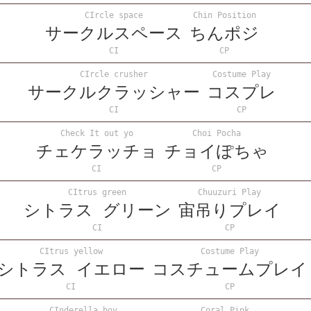
CIrcle space
Chin Position
サークルスペース
ちんポジ
CI
CP
CIrcle crusher
Costume Play
サークルクラッシャー
コスプレ
CI
CP
Check It out yo
Choi Pocha
チェケラッチョ
チョイぽちゃ
CI
CP
CItrus green
Chuuzuri Play
シトラス グリーン
宙吊りプレイ
CI
CP
CItrus yellow
Costume Play
シトラス イエロー
コスチュームプレイ
CI
CP
CInderella boy
Coral Pink