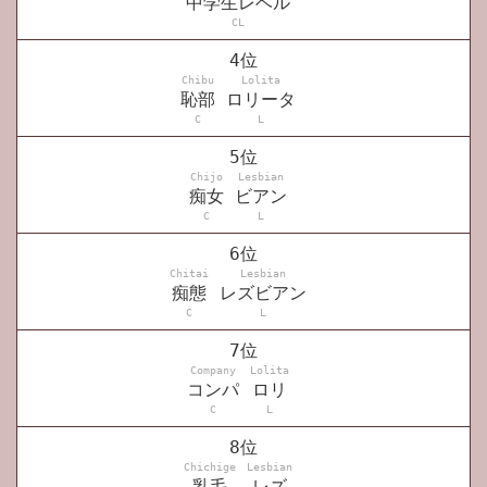
中学生レベル
CL
4位
Chibu
Lolita
恥部
ロリータ
C
L
5位
Chijo
Lesbian
痴女
ビアン
C
L
6位
Chitai
Lesbian
痴態
レズビアン
C
L
7位
Company
Lolita
コンパ
ロリ
C
L
8位
Chichige
Lesbian
乳毛
レズ