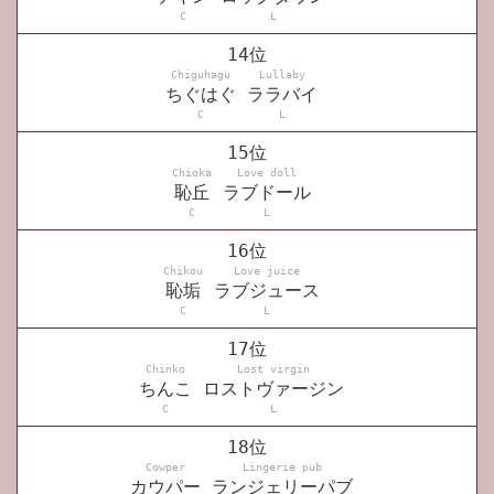
C
L
14位
Chiguhagu
Lullaby
ちぐはぐ
ララバイ
C
L
15位
Chioka
Love doll
恥丘
ラブドール
C
L
16位
Chikou
Love juice
恥垢
ラブジュース
C
L
17位
Chinko
Lost virgin
ちんこ
ロストヴァージン
C
L
18位
Cowper
Lingerie pub
カウパー
ランジェリーパブ