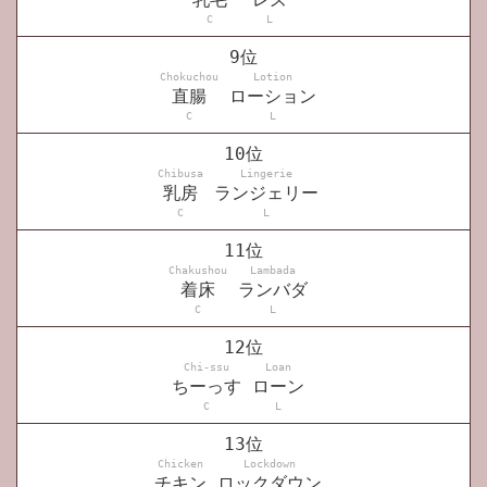
C
L
9位
Chokuchou
Lotion
直腸
ローション
C
L
10位
Chibusa
Lingerie
乳房
ランジェリー
C
L
11位
Chakushou
Lambada
着床
ランバダ
C
L
12位
Chi-ssu
Loan
ちーっす
ローン
C
L
13位
Chicken
Lockdown
チキン
ロックダウン