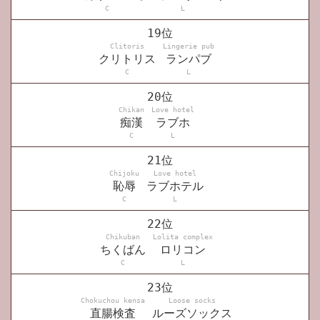
C
L
19位
Clitoris
Lingerie pub
クリトリス
ランパブ
C
L
20位
Chikan
Love hotel
痴漢
ラブホ
C
L
21位
Chijoku
Love hotel
恥辱
ラブホテル
C
L
22位
Chikuban
Lolita complex
ちくばん
ロリコン
C
L
23位
Chokuchou kensa
Loose socks
直腸検査
ルーズソックス