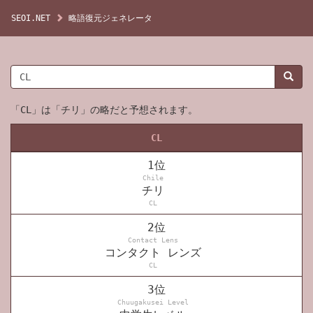
SEOI.NET
略語復元ジェネレータ
「CL」は「チリ」の略だと予想されます。
CL
1位
Chile
チリ
CL
2位
Contact Lens
コンタクト レンズ
CL
3位
Chuugakusei Level