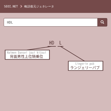
SEOI.NET
略語復元ジェネレータ