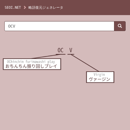
SEOI.NET
略語復元ジェネレータ