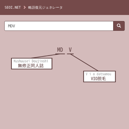
SEOI.NET
略語復元ジェネレータ