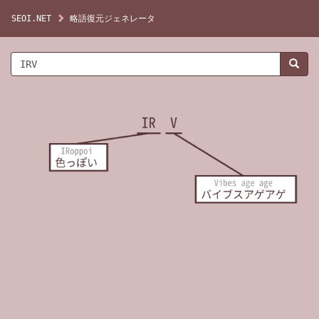
SEOI.NET
略語復元ジェネレータ