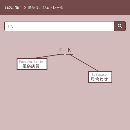
SEOI.NET
略語復元ジェネレータ