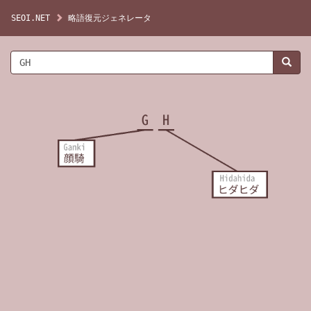
SEOI.NET
略語復元ジェネレータ