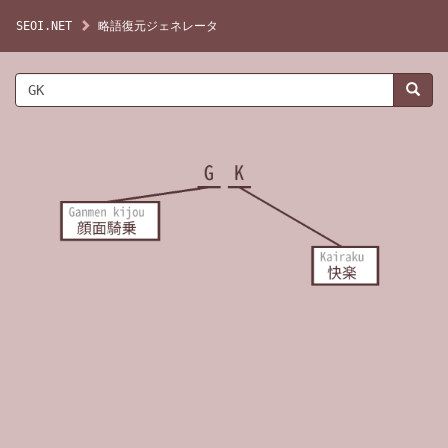
SEOI.NET
略語復元ジェネレータ