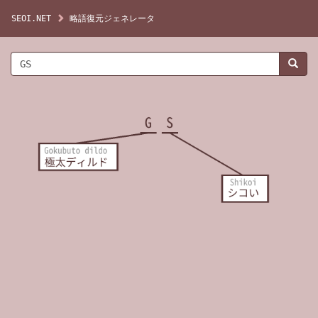
SEOI.NET
略語復元ジェネレータ