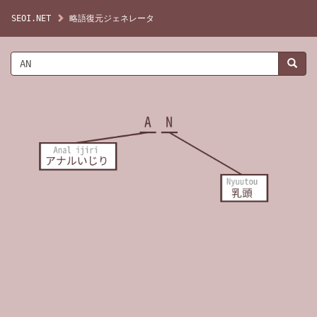
SEOI.NET
略語復元ジェネレータ