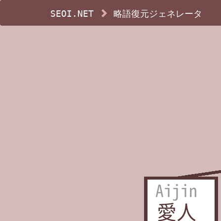
SEOI.NET
略語復元ジェネレータ