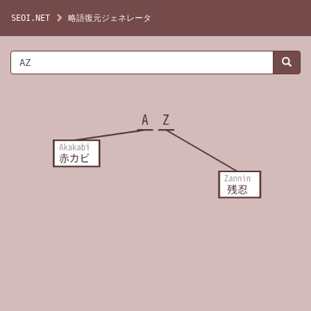
SEOI.NET
略語復元ジェネレータ