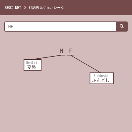
SEOI.NET
略語復元ジェネレータ