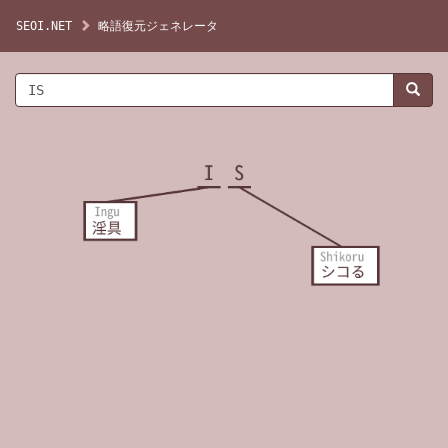
SEOI.NET
略語復元ジェネレータ