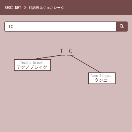
SEOI.NET
略語復元ジェネレータ