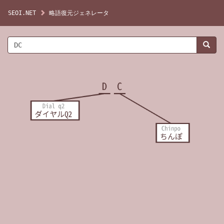
SEOI.NET
略語復元ジェネレータ