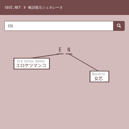
SEOI.NET
略語復元ジェネレータ