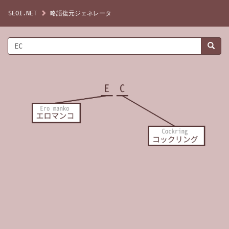
SEOI.NET
略語復元ジェネレータ