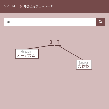
SEOI.NET
略語復元ジェネレータ