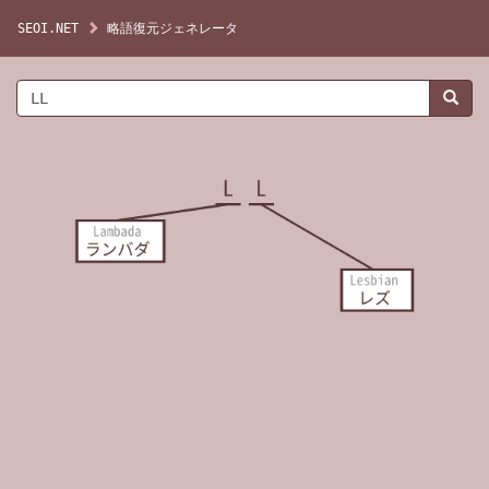
SEOI.NET
略語復元ジェネレータ