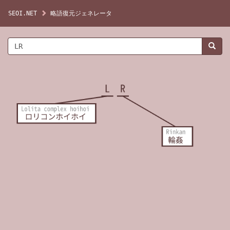
SEOI.NET
略語復元ジェネレータ