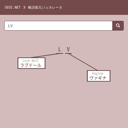
SEOI.NET
略語復元ジェネレータ