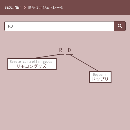
SEOI.NET
略語復元ジェネレータ