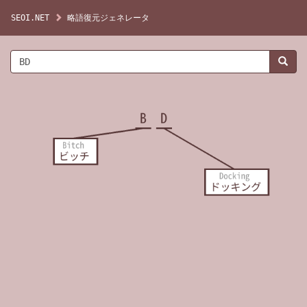
SEOI.NET
略語復元ジェネレータ