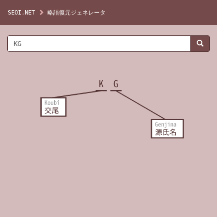
SEOI.NET
略語復元ジェネレータ