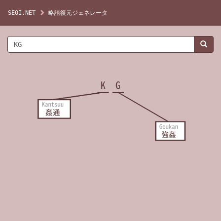
SEOI.NET
略語復元ジェネレータ