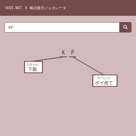
SEOI.NET
略語復元ジェネレータ