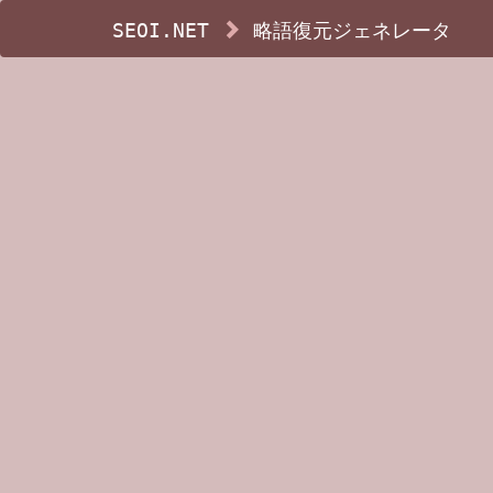
SEOI.NET
略語復元ジェネレータ