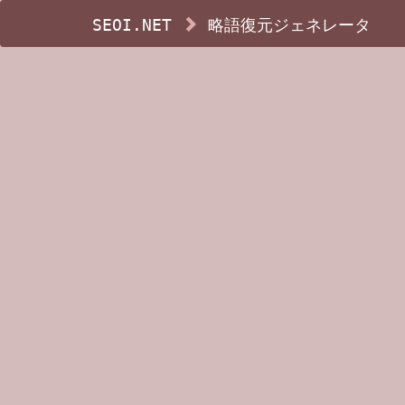
SEOI.NET
略語復元ジェネレータ