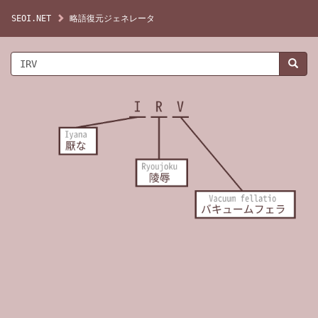
SEOI.NET
略語復元ジェネレータ