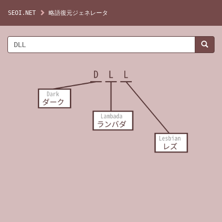
SEOI.NET
略語復元ジェネレータ