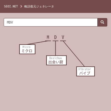
SEOI.NET
略語復元ジェネレータ