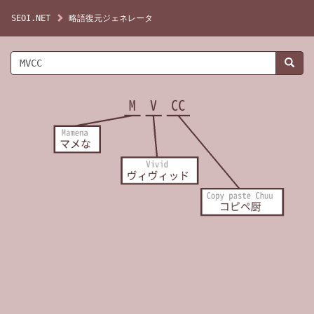
SEOI.NET
略語復元ジェネレータ