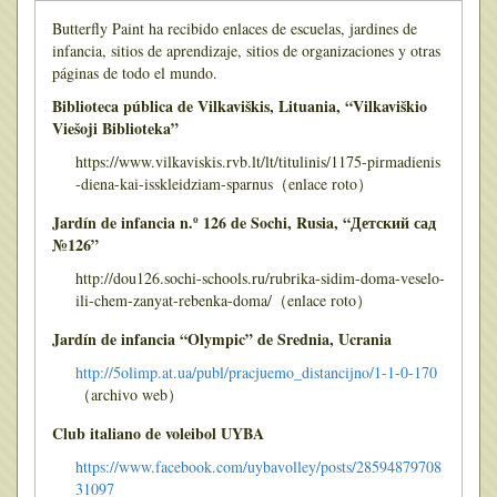
Butterfly Paint ha recibido enlaces de escuelas, jardines de
infancia, sitios de aprendizaje, sitios de organizaciones y otras
páginas de todo el mundo.
Biblioteca pública de Vilkaviškis, Lituania, “Vilkaviškio
Viešoji Biblioteka”
https://www.vilkaviskis.rvb.lt/lt/titulinis/1175-pirmadienis
-diena-kai-isskleidziam-sparnus（enlace roto）
Jardín de infancia n.º 126 de Sochi, Rusia, “Детский сад
№126”
http://dou126.sochi-schools.ru/rubrika-sidim-doma-veselo-
ili-chem-zanyat-rebenka-doma/（enlace roto）
Jardín de infancia “Olympic” de Srednia, Ucrania
http://5olimp.at.ua/publ/pracjuemo_distancijno/1-1-0-170
（archivo web）
Club italiano de voleibol UYBA
https://www.facebook.com/uybavolley/posts/28594879708
31097