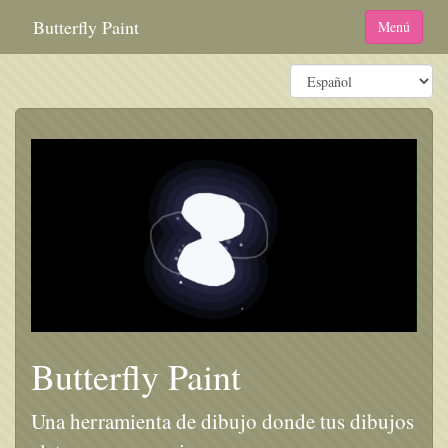
Butterfly Paint
Menú
Language
Butterfly Paint
Una herramienta de dibujo donde tus dibujos